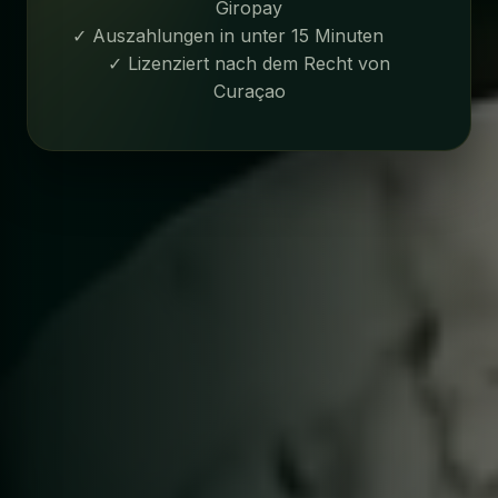
Giropay
✓ Auszahlungen in unter 15 Minuten
✓ Lizenziert nach dem Recht von
Curaçao