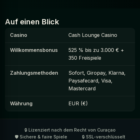
Auf einen Blick
Casino
Cash Lounge Casino
Willkommensbonus
525 % bis zu 3.000 € +
350 Freispiele
Zahlungsmethoden
Sofort, Giropay, Klarna,
Paysafecard, Visa,
Mastercard
Währung
EUR (€)
🔒 Lizenziert nach dem Recht von Curaçao
🛡️ Sichere & faire Spiele
🔒 SSL-verschlüsselt