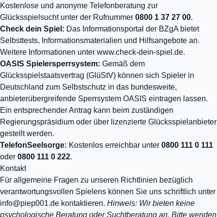
Kostenlose und anonyme Telefonberatung zur
Glücksspielsucht unter der Rufnummer
0800 1 37 27 00
.
Check dein Spiel:
Das Informationsportal der BZgA bietet
Selbsttests, Informationsmaterialien und Hilfsangebote an.
Weitere Informationen unter
www.check-dein-spiel.de
.
OASIS Spielersperrsystem:
Gemäß dem
Glücksspielstaatsvertrag (GlüStV) können sich Spieler in
Deutschland zum Selbstschutz in das bundesweite,
anbieterübergreifende Sperrsystem OASIS eintragen lassen.
Ein entsprechender Antrag kann beim zuständigen
Regierungspräsidium oder über lizenzierte Glücksspielanbieter
gestellt werden.
TelefonSeelsorge:
Kostenlos erreichbar unter
0800 111 0 111
oder
0800 111 0 222
.
Kontakt
Für allgemeine Fragen zu unseren Richtlinien bezüglich
verantwortungsvollen Spielens können Sie uns schriftlich unter
info@piep001.de
kontaktieren.
Hinweis: Wir bieten keine
psychologische Beratung oder Suchtberatung an. Bitte wenden