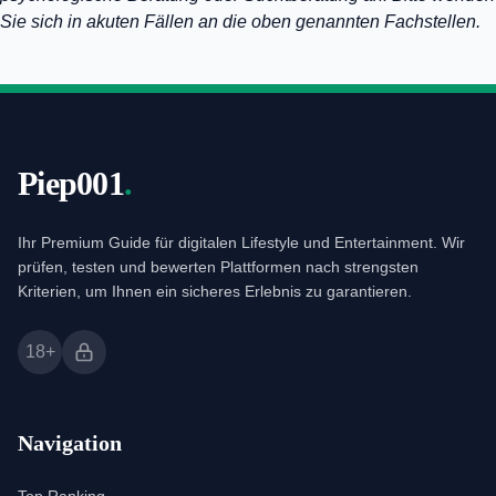
Sie sich in akuten Fällen an die oben genannten Fachstellen.
Piep001
.
Ihr Premium Guide für digitalen Lifestyle und Entertainment. Wir
prüfen, testen und bewerten Plattformen nach strengsten
Kriterien, um Ihnen ein sicheres Erlebnis zu garantieren.
18+
Navigation