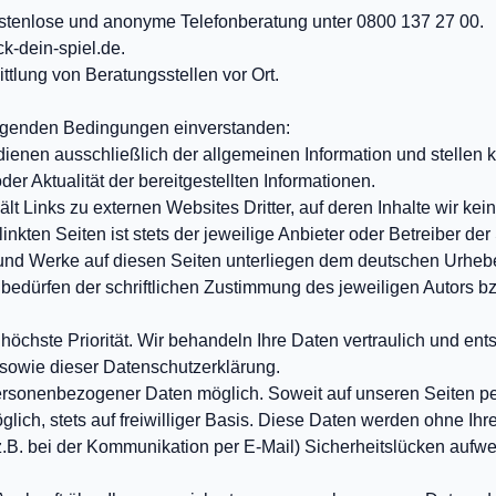
tenlose und anonyme Telefonberatung unter 0800 137 27 00.
k-dein-spiel.de
.
tlung von Beratungsstellen vor Ort.
folgenden Bedingungen einverstanden:
 dienen ausschließlich der allgemeinen Information und stellen 
der Aktualität der bereitgestellten Informationen.
t Links zu externen Websites Dritter, auf deren Inhalte wir ke
kten Seiten ist stets der jeweilige Anbieter oder Betreiber der 
e und Werke auf diesen Seiten unterliegen dem deutschen Urheber
edürfen der schriftlichen Zustimmung des jeweiligen Autors bzw
öchste Priorität. Wir behandeln Ihre Daten vertraulich und ent
owie dieser Datenschutzerklärung.
personenbezogener Daten möglich. Soweit auf unseren Seiten 
lich, stets auf freiwilliger Basis. Diese Daten werden ohne Ih
z.B. bei der Kommunikation per E-Mail) Sicherheitslücken aufwe