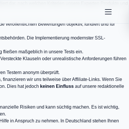
liert dar, nach welchen Kriterien unsere Experten Produkte und
e veröffentlichten Bewertungen objektiv, fundiert und für
ichtsbehörden. Die Implementierung modernster SSL-
g fließen maßgeblich in unsere Tests ein.
ersteckte Klauseln oder unrealistische Anforderungen führen
ren Testern anonym überprüft.
finanzieren wir uns teilweise über Affiliate-Links. Wenn Sie
ion. Dies hat jedoch
keinen Einfluss
auf unsere redaktionelle
inanzielle Risiken und kann süchtig machen. Es ist wichtig,
en.
e Hilfe in Anspruch zu nehmen. In Deutschland stehen Ihnen