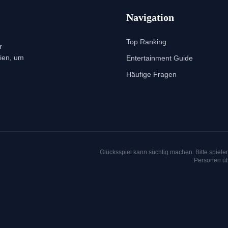
Navigation
Top Ranking
r
rien, um
Entertainment Guide
Häufige Fragen
Glücksspiel kann süchtig machen. Bitte spiele
Personen üb