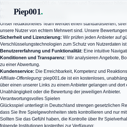
Willkommen auf piep001.de. Vertrauen und Transparenz bilden d
Piep001
.
Anbieter prüfen, und informieren Sie über unsere rechtliche
Wie wir testen (Unsere Methodik)
Unser redaktionelles Team wendet einen standardisierten, stren
unsere Nutzer von echtem Mehrwert sind. Unsere Bewertungen b
Sicherheit und Lizenzierung:
Wir prüfen jeden Anbieter auf g
Verschlüsselungstechnologien zum Schutz von Nutzerdaten ist 
Benutzererfahrung und Funktionalität:
Eine intuitive Navigat
Konditionen und Transparenz:
Wir analysieren Angebote, Bo
zu einer Abwertung.
Kundenservice:
Die Erreichbarkeit, Kompetenz und Reaktionsz
Affiliate-Offenlegung:
piep001.de ist ein kostenloses, unabhängi
über einen unserer Links zu einem Anbieter gelangen und dort 
Unabhängigkeit oder die Bewertung der jeweiligen Anbieter.
Verantwortungsvolles Spielen
Glücksspiel unterliegt in Deutschland strengen gesetzlichen Reg
dass Sie Ihre Spielgewohnheiten stets kontrollieren und nur mit
Sollten Sie das Gefühl haben, die Kontrolle über Ihr Spielverh
folgende Institutionen kostenfrei zur Verfügung: