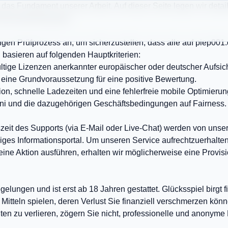
as Fundament unserer Arbeit. Auf dieser Seite legen wir detail
n Rahmenbedingungen.
gen Prüfprozess an, um sicherzustellen, dass alle auf piep001.d
asieren auf folgenden Hauptkriterien:
ültige Lizenzen anerkannter europäischer oder deutscher Aufs
eine Grundvoraussetzung für eine positive Bewertung.
ion, schnelle Ladezeiten und eine fehlerfreie mobile Optimierun
ni und die dazugehörigen Geschäftsbedingungen auf Fairness. V
eit des Supports (via E-Mail oder Live-Chat) werden von unse
ges Informationsportal. Um unseren Service aufrechtzuerhalten, 
eine Aktion ausführen, erhalten wir möglicherweise eine Provis
elungen und ist erst ab 18 Jahren gestattet. Glücksspiel birgt f
 Mitteln spielen, deren Verlust Sie finanziell verschmerzen könn
alten zu verlieren, zögern Sie nicht, professionelle und anonym