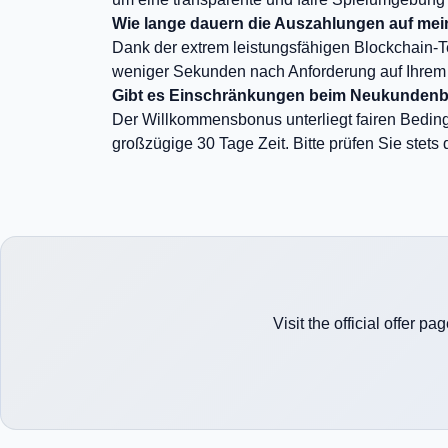
Wie lange dauern die Auszahlungen auf mei
Dank der extrem leistungsfähigen Blockchain-T
weniger Sekunden nach Anforderung auf Ihrem
Gibt es Einschränkungen beim Neukunden
Der Willkommensbonus unterliegt fairen Bedin
großzügige 30 Tage Zeit. Bitte prüfen Sie stets 
Visit the official offer 