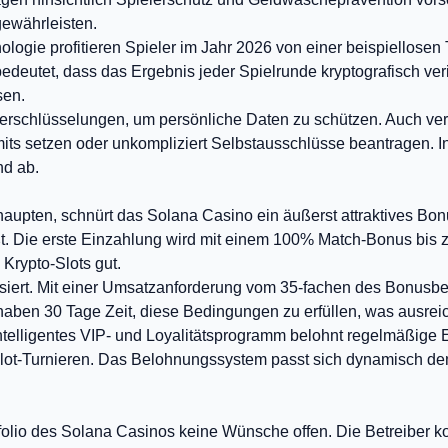
 gewährleisten.
gie profitieren Spieler im Jahr 2026 von einer beispiellosen T
edeutet, dass das Ergebnis jeder Spielrunde kryptografisch veri
sen.
erschlüsselungen, um persönliche Daten zu schützen. Auch ver
its setzen oder unkompliziert Selbstausschlüsse beantragen. I
nd ab.
haupten, schnürt das Solana Casino ein äußerst attraktives B
 Die erste Einzahlung wird mit einem 100% Match-Bonus bis z
 Krypto-Slots gut.
ert. Mit einer Umsatzanforderung vom 35-fachen des Bonusbe
ben 30 Tage Zeit, diese Bedingungen zu erfüllen, was ausreiche
intelligentes VIP- und Loyalitätsprogramm belohnt regelmäßige
lot-Turnieren. Das Belohnungssystem passt sich dynamisch dem 
rtfolio des Solana Casinos keine Wünsche offen. Die Betreiber 