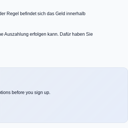
er Regel befindet sich das Geld innerhalb
ne Auszahlung erfolgen kann. Dafür haben Sie
ptions before you sign up.