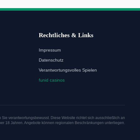
Rechtliches & Links
Impressum
Datenschutz
Verantwortungsvolles Spielen
funid casinos
n Sie verantwortungsbewusst. Diese Website richtet sich ausschließlich an
er 18 Jahren. Angebote können regionalen Beschränkungen unterliegen.