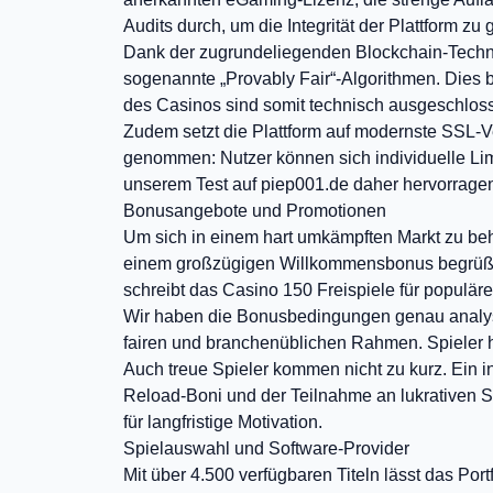
Audits durch, um die Integrität der Plattform zu
Dank der zugrundeliegenden Blockchain-Technolo
sogenannte „Provably Fair“-Algorithmen. Dies b
des Casinos sind somit technisch ausgeschlos
Zudem setzt die Plattform auf modernste SSL-V
genommen: Nutzer können sich individuelle Lim
unserem Test auf piep001.de daher hervorrage
Bonusangebote und Promotionen
Um sich in einem hart umkämpften Markt zu be
einem großzügigen Willkommensbonus begrüßt.
schreibt das Casino 150 Freispiele für populäre
Wir haben die Bonusbedingungen genau analysi
fairen und branchenüblichen Rahmen. Spieler ha
Auch treue Spieler kommen nicht zu kurz. Ein 
Reload-Boni und der Teilnahme an lukrativen S
für langfristige Motivation.
Spielauswahl und Software-Provider
Mit über 4.500 verfügbaren Titeln lässt das Po