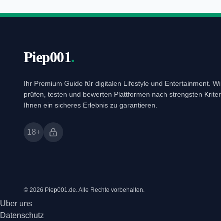
Piep001
.
Ihr Premium Guide für digitalen Lifestyle und Entertainment. Wi
prüfen, testen und bewerten Plattformen nach strengsten Krite
Ihnen ein sicheres Erlebnis zu garantieren.
18+
© 2026 Piep001.de. Alle Rechte vorbehalten.
Uber uns
Datenschutz