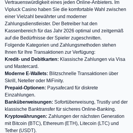
Vertrauenswürdigkeit eines jeden Online-Anbieters. Im
Vipluck Casino haben Sie die komfortable Wahl zwischen
einer Vielzahl bewährter und moderner
Zahlungsdienstleister. Der Betreiber hat den
Kassenbereich für das Jahr 2026 optimal und zeitgemäß
auf die Bedürfnisse der Spieler zugeschnitten.
Folgende Kategorien und Zahlungsmethoden stehen
Ihnen für Ihre Transaktionen zur Verfügung:
Kredit- und Debitkarten:
Klassische Zahlungen via Visa
und Mastercard.
Moderne E-Wallets:
Blitzschnelle Transaktionen über
Skrill, Neteller oder MiFinity.
Prepaid-Optionen:
Paysafecard für diskrete
Einzahlungen.
Banküberweisungen:
Sofortüberweisung, Trustly und der
klassische Banktransfer für sicheres Online-Banking.
Kryptowährungen:
Zahlungen der nächsten Generation
mit Bitcoin (BTC), Ethereum (ETH), Litecoin (LTC) und
Tether (USDT).