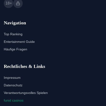
18+
Navigation
Top Ranking
Entertainment Guide
Häufige Fragen
Rechtliches & Links
Impressum
Datenschutz
Verantwortungsvolles Spielen
funid casinos