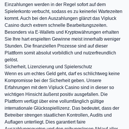
Einzahlungen werden in der Regel sofort auf dem
Spielerkonto verbucht, sodass es zu keinerlei Wartezeiten
kommt. Auch bei den Auszahlungen glänzt das Vipluck
Casino durch extrem schnelle Bearbeitungszeiten.
Besonders via E-Wallets und Kryptowährungen erhalten
Sie Ihre hart erspielten Gewinne meist innerhalb weniger
Stunden. Die finanziellen Prozesse sind auf dieser
Plattform somit absolut vorbildlich und nutzerfreundlich
gelöst.
Sicherheit, Lizenzierung und Spielerschutz
Wenn es um echtes Geld geht, darf es schlichtweg keine
Kompromisse bei der Sicherheit geben. Unsere
Erfahrungen mit dem Vipluck Casino sind in dieser so
wichtigen Hinsicht äußerst positiv ausgefallen. Die
Plattform verfügt über eine vollumfänglich gültige
internationale Glücksspiellizenz. Das bedeutet, dass der
Betreiber strengen staatlichen Kontrollen, Audits und
Auflagen unterliegt. Dies garantiert faire
Auszahlungsquoten und den reibungslosen Ablauf aller