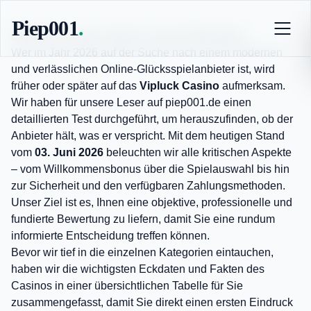
Piep001
.
Einleitung: Unsere Vipluck Casino Erfahrungen
Wer im Jahr 2026 auf der Suche nach einem modernen
und verlässlichen Online-Glücksspielanbieter ist, wird
früher oder später auf das
Vipluck Casino
aufmerksam.
Wir haben für unsere Leser auf piep001.de einen
detaillierten Test durchgeführt, um herauszufinden, ob der
Anbieter hält, was er verspricht. Mit dem heutigen Stand
vom
03. Juni 2026
beleuchten wir alle kritischen Aspekte
– vom Willkommensbonus über die Spielauswahl bis hin
zur Sicherheit und den verfügbaren Zahlungsmethoden.
Unser Ziel ist es, Ihnen eine objektive, professionelle und
fundierte Bewertung zu liefern, damit Sie eine rundum
informierte Entscheidung treffen können.
Bevor wir tief in die einzelnen Kategorien eintauchen,
haben wir die wichtigsten Eckdaten und Fakten des
Casinos in einer übersichtlichen Tabelle für Sie
zusammengefasst, damit Sie direkt einen ersten Eindruck